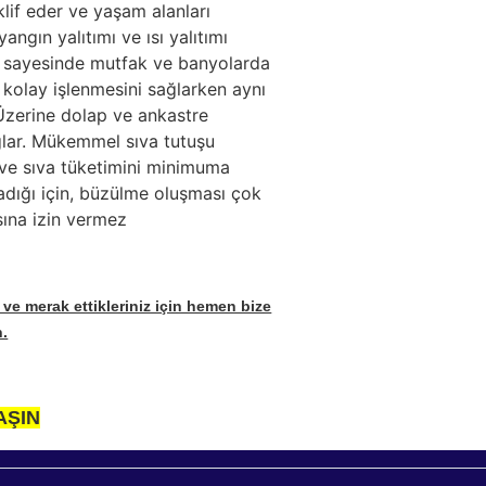
lif eder ve yaşam alanları
yangın yalıtımı ve ısı yalıtımı
ısı sayesinde mutfak ve banyolarda
n kolay işlenmesini sağlarken aynı
 Üzerine dolap ve ankastre
ğlar. Mükemmel sıva tutuşu
r ve sıva tüketimini minimuma
madığı için, büzülme oluşması çok
ına izin vermez
 ve merak ettikleriniz için hemen bize
n.
AŞIN