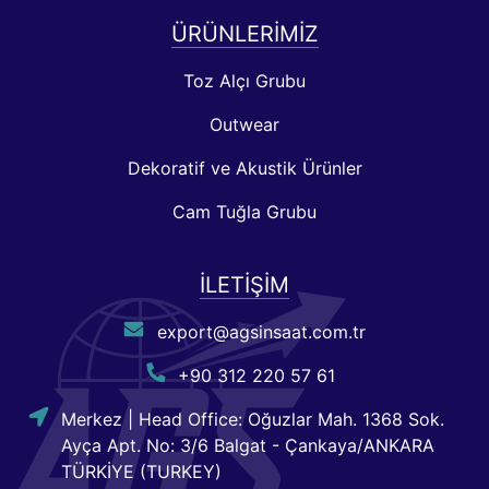
ÜRÜNLERIMIZ
Toz Alçı Grubu
Outwear
Dekoratif ve Akustik Ürünler
Cam Tuğla Grubu
İLETIŞIM
export@agsinsaat.com.tr
+90 312 220 57 61
Merkez | Head Office: Oğuzlar Mah. 1368 Sok.
Ayça Apt. No: 3/6 Balgat - Çankaya/ANKARA
TÜRKİYE (TURKEY)