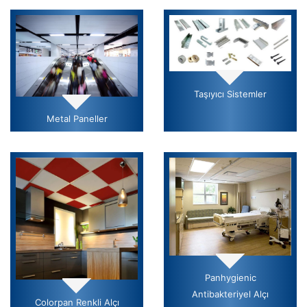
Taşıyıcı Sistemler
Metal Paneller
Panhygienic
Antibakteriyel Alçı
Colorpan Renkli Alçı